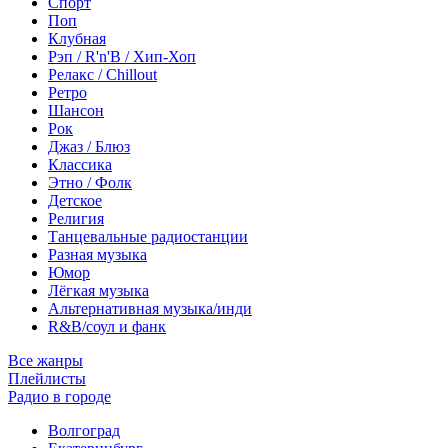
Спорт
Поп
Клубная
Рэп / R'n'B / Хип-Хоп
Релакс / Chillout
Ретро
Шансон
Рок
Джаз / Блюз
Классика
Этно / Фолк
Детское
Религия
Танцевальные радиостанции
Разная музыка
Юмор
Лёгкая музыка
Альтернативная музыка/инди
R&B/cоул и фанк
Все жанры
Плейлисты
Радио в городе
Волгоград