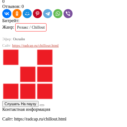
0
Отзывов: 0
Битрейт:
Жанр:
Релакс / Chillout
Эфир:
Онлайн
Сайт:
https://radcap.ru/chillout.html
Слушать
На паузу
Контактная информация
Сайт: https://radcap.ru/chillout.html