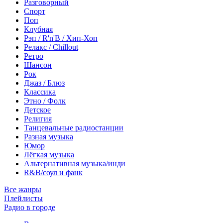
Разговорный
Спорт
Поп
Клубная
Рэп / R'n'B / Хип-Хоп
Релакс / Chillout
Ретро
Шансон
Рок
Джаз / Блюз
Классика
Этно / Фолк
Детское
Религия
Танцевальные радиостанции
Разная музыка
Юмор
Лёгкая музыка
Альтернативная музыка/инди
R&B/cоул и фанк
Все жанры
Плейлисты
Радио в городе