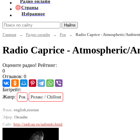
Радио онлайн
Страны
Избранное
Найти
Главная
→
Радио онлайн
→
Рок
→
Radio Caprice - Atmospheric/Ambien
Radio Caprice - Atmospheric/
Оцените радио! Рейтинг:
0
Отзывов: 0
Битрейт:
Жанр:
Рок
Релакс / Chillout
Язык:
english,russian
Эфир:
Онлайн
Сайт:
http://radcap.ru/aabmds.html