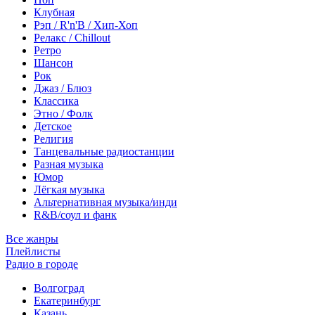
Клубная
Рэп / R'n'B / Хип-Хоп
Релакс / Chillout
Ретро
Шансон
Рок
Джаз / Блюз
Классика
Этно / Фолк
Детское
Религия
Танцевальные радиостанции
Разная музыка
Юмор
Лёгкая музыка
Альтернативная музыка/инди
R&B/cоул и фанк
Все жанры
Плейлисты
Радио в городе
Волгоград
Екатеринбург
Казань