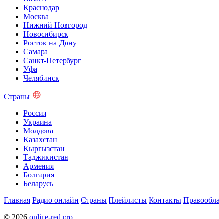
Краснодар
Москва
Нижний Новгород
Новосибирск
Ростов-на-Дону
Самара
Санкт-Петербург
Уфа
Челябинск
Страны
Россия
Украина
Молдова
Казахстан
Кыргызстан
Таджикистан
Армения
Болгария
Беларусь
Главная
Радио онлайн
Страны
Плейлисты
Контакты
Правообла
© 2026
online-red.pro