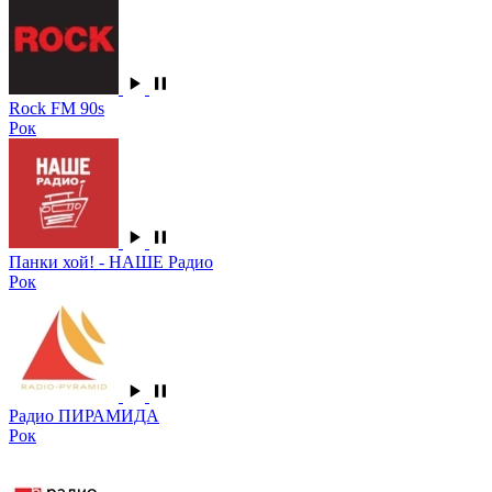
Rock FM 90s
Рок
Панки хой! - НАШЕ Радио
Рок
Радио ПИРАМИДА
Рок