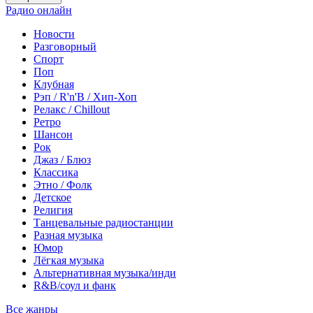
Радио онлайн
Новости
Разговорный
Спорт
Поп
Клубная
Рэп / R'n'B / Хип-Хоп
Релакс / Chillout
Ретро
Шансон
Рок
Джаз / Блюз
Классика
Этно / Фолк
Детское
Религия
Танцевальные радиостанции
Разная музыка
Юмор
Лёгкая музыка
Альтернативная музыка/инди
R&B/cоул и фанк
Все жанры