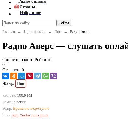
Радио онлайн
Страны
Избранное
Найти
Главная
→
Радио онлайн
→
Поп
→
Радио Аверс
Радио Аверс — слушать онла
Оцените радио! Рейтинг:
0
Отзывов: 0
Жанр:
Поп
Частота:
100.9 FM
Язык:
Русский
Эфир:
Временно недоступно
Сайт:
http://radio.avers.pp.ua