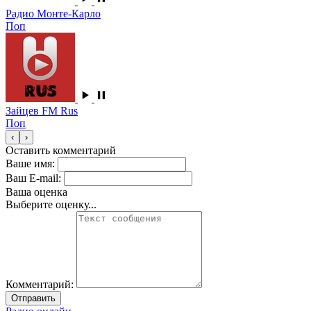
Радио Монте-Карло
Поп
Зайцев FM Rus
Поп
‹
›
Оставить комментарий
Ваше имя:
Ваш E-mail:
Ваша оценка
Выберите оценку...
Комментарий:
Отправить