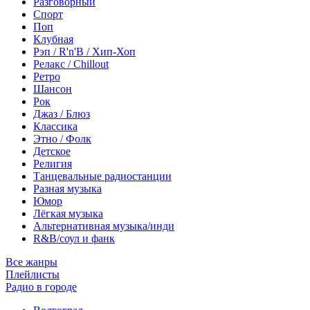
Разговорный
Спорт
Поп
Клубная
Рэп / R'n'B / Хип-Хоп
Релакс / Chillout
Ретро
Шансон
Рок
Джаз / Блюз
Классика
Этно / Фолк
Детское
Религия
Танцевальные радиостанции
Разная музыка
Юмор
Лёгкая музыка
Альтернативная музыка/инди
R&B/cоул и фанк
Все жанры
Плейлисты
Радио в городе