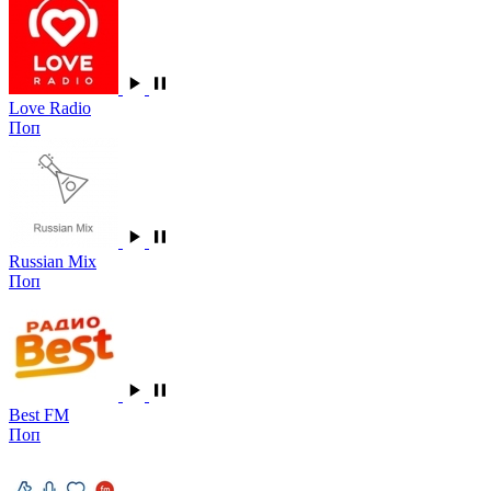
Love Radio
Поп
Russian Mix
Поп
Best FM
Поп