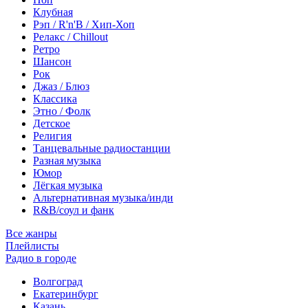
Клубная
Рэп / R'n'B / Хип-Хоп
Релакс / Chillout
Ретро
Шансон
Рок
Джаз / Блюз
Классика
Этно / Фолк
Детское
Религия
Танцевальные радиостанции
Разная музыка
Юмор
Лёгкая музыка
Альтернативная музыка/инди
R&B/cоул и фанк
Все жанры
Плейлисты
Радио в городе
Волгоград
Екатеринбург
Казань