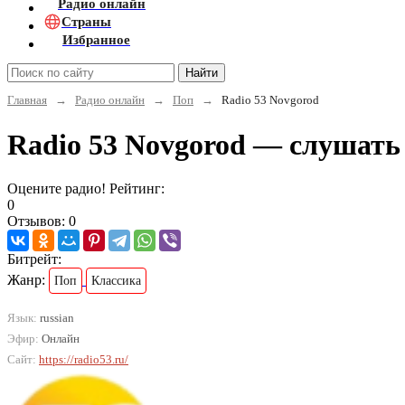
Радио онлайн
Страны
Избранное
Найти
Главная
→
Радио онлайн
→
Поп
→
Radio 53 Novgorod
Radio 53 Novgorod — слушать
Оцените радио! Рейтинг:
0
Отзывов: 0
Битрейт:
Жанр:
Поп
Классика
Язык:
russian
Эфир:
Онлайн
Сайт:
https://radio53.ru/