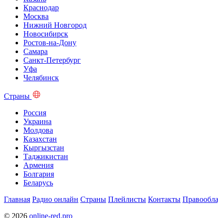
Краснодар
Москва
Нижний Новгород
Новосибирск
Ростов-на-Дону
Самара
Санкт-Петербург
Уфа
Челябинск
Страны
Россия
Украина
Молдова
Казахстан
Кыргызстан
Таджикистан
Армения
Болгария
Беларусь
Главная
Радио онлайн
Страны
Плейлисты
Контакты
Правообла
© 2026
online-red.pro