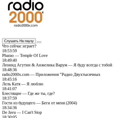
Слушать
На паузу
Что сейчас играет?
18:53:59
Pharao — Temple Of Love
18:49:40
Леонид Агутин & Анжелика Варум — Я буду всегда с тобой
18:48:36
radio2000x.com — Приложения "Радио Двухтысячных
18:45:16
Лель Катя — Я люблю
18:41:07
Блестящие — Где же ты, где?
18:37:59
Гости из будущего — Беги от меня (2004)
18:34:36
De Javu — I Can't Stop
18:30:05