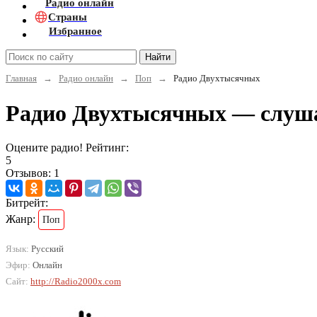
Радио онлайн
Страны
Избранное
Найти
Главная
→
Радио онлайн
→
Поп
→
Радио Двухтысячных
Радио Двухтысячных — слуш
Оцените радио! Рейтинг:
5
Отзывов: 1
Битрейт:
Жанр:
Поп
Язык:
Русский
Эфир:
Онлайн
Сайт:
http://Radio2000x.com