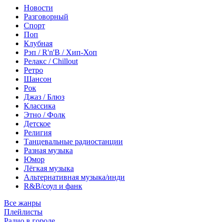
Новости
Разговорный
Спорт
Поп
Клубная
Рэп / R'n'B / Хип-Хоп
Релакс / Chillout
Ретро
Шансон
Рок
Джаз / Блюз
Классика
Этно / Фолк
Детское
Религия
Танцевальные радиостанции
Разная музыка
Юмор
Лёгкая музыка
Альтернативная музыка/инди
R&B/cоул и фанк
Все жанры
Плейлисты
Радио в городе