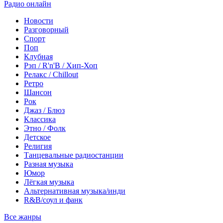
Радио онлайн
Новости
Разговорный
Спорт
Поп
Клубная
Рэп / R'n'B / Хип-Хоп
Релакс / Chillout
Ретро
Шансон
Рок
Джаз / Блюз
Классика
Этно / Фолк
Детское
Религия
Танцевальные радиостанции
Разная музыка
Юмор
Лёгкая музыка
Альтернативная музыка/инди
R&B/cоул и фанк
Все жанры