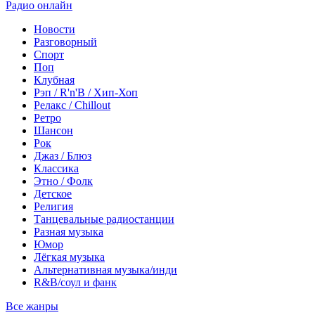
Радио онлайн
Новости
Разговорный
Спорт
Поп
Клубная
Рэп / R'n'B / Хип-Хоп
Релакс / Chillout
Ретро
Шансон
Рок
Джаз / Блюз
Классика
Этно / Фолк
Детское
Религия
Танцевальные радиостанции
Разная музыка
Юмор
Лёгкая музыка
Альтернативная музыка/инди
R&B/cоул и фанк
Все жанры