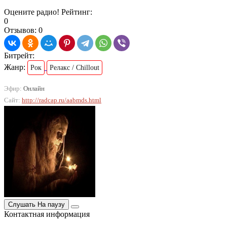
Оцените радио! Рейтинг:
0
Отзывов: 0
Битрейт:
Жанр:
Рок
Релакс / Chillout
Эфир:
Онлайн
Сайт:
http://radcap.ru/aabmds.html
Слушать
На паузу
Контактная информация