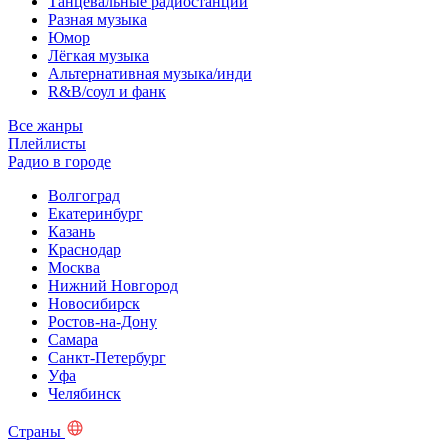
Танцевальные радиостанции
Разная музыка
Юмор
Лёгкая музыка
Альтернативная музыка/инди
R&B/cоул и фанк
Все жанры
Плейлисты
Радио в городе
Волгоград
Екатеринбург
Казань
Краснодар
Москва
Нижний Новгород
Новосибирск
Ростов-на-Дону
Самара
Санкт-Петербург
Уфа
Челябинск
Страны