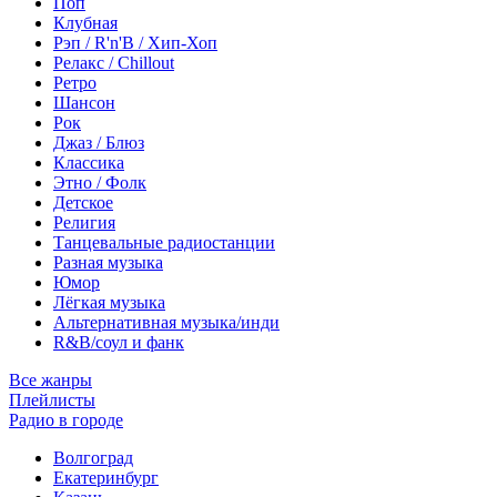
Поп
Клубная
Рэп / R'n'B / Хип-Хоп
Релакс / Chillout
Ретро
Шансон
Рок
Джаз / Блюз
Классика
Этно / Фолк
Детское
Религия
Танцевальные радиостанции
Разная музыка
Юмор
Лёгкая музыка
Альтернативная музыка/инди
R&B/cоул и фанк
Все жанры
Плейлисты
Радио в городе
Волгоград
Екатеринбург