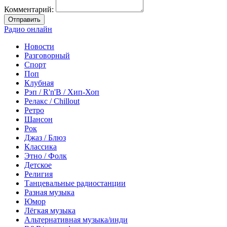
Комментарий:
Отправить
Радио онлайн
Новости
Разговорный
Спорт
Поп
Клубная
Рэп / R'n'B / Хип-Хоп
Релакс / Chillout
Ретро
Шансон
Рок
Джаз / Блюз
Классика
Этно / Фолк
Детское
Религия
Танцевальные радиостанции
Разная музыка
Юмор
Лёгкая музыка
Альтернативная музыка/инди