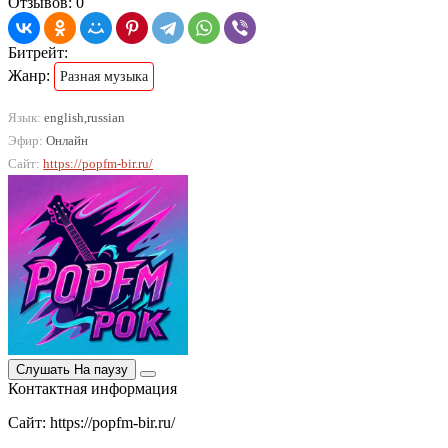
Отзывов: 0
Битрейт:
Жанр:
Разная музыка
Язык:
english,russian
Эфир:
Онлайн
Сайт:
https://popfm-bir.ru/
Слушать
На паузу
Контактная информация
Сайт: https://popfm-bir.ru/