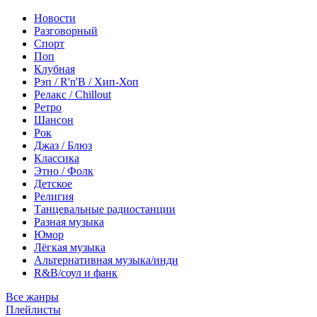
Новости
Разговорный
Спорт
Поп
Клубная
Рэп / R'n'B / Хип-Хоп
Релакс / Chillout
Ретро
Шансон
Рок
Джаз / Блюз
Классика
Этно / Фолк
Детское
Религия
Танцевальные радиостанции
Разная музыка
Юмор
Лёгкая музыка
Альтернативная музыка/инди
R&B/cоул и фанк
Все жанры
Плейлисты