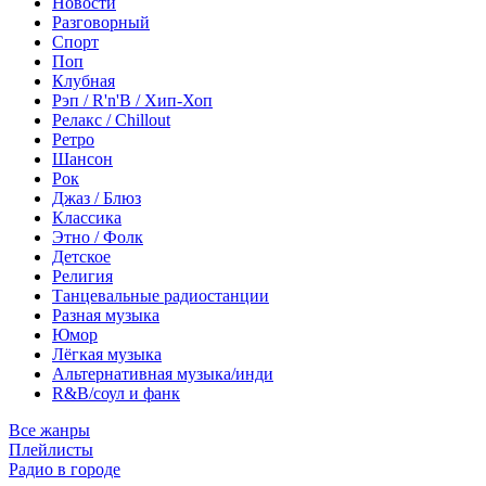
Новости
Разговорный
Спорт
Поп
Клубная
Рэп / R'n'B / Хип-Хоп
Релакс / Chillout
Ретро
Шансон
Рок
Джаз / Блюз
Классика
Этно / Фолк
Детское
Религия
Танцевальные радиостанции
Разная музыка
Юмор
Лёгкая музыка
Альтернативная музыка/инди
R&B/cоул и фанк
Все жанры
Плейлисты
Радио в городе