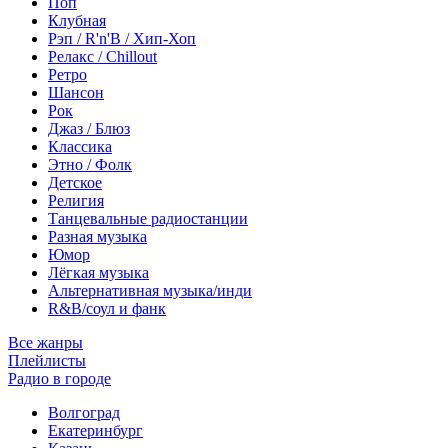
Поп
Клубная
Рэп / R'n'B / Хип-Хоп
Релакс / Chillout
Ретро
Шансон
Рок
Джаз / Блюз
Классика
Этно / Фолк
Детское
Религия
Танцевальные радиостанции
Разная музыка
Юмор
Лёгкая музыка
Альтернативная музыка/инди
R&B/cоул и фанк
Все жанры
Плейлисты
Радио в городе
Волгоград
Екатеринбург