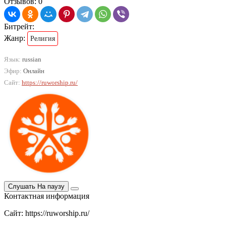
Отзывов: 0
Битрейт:
Жанр:
Религия
Язык:
russian
Эфир:
Онлайн
Сайт:
https://ruworship.ru/
Слушать
На паузу
Контактная информация
Сайт: https://ruworship.ru/