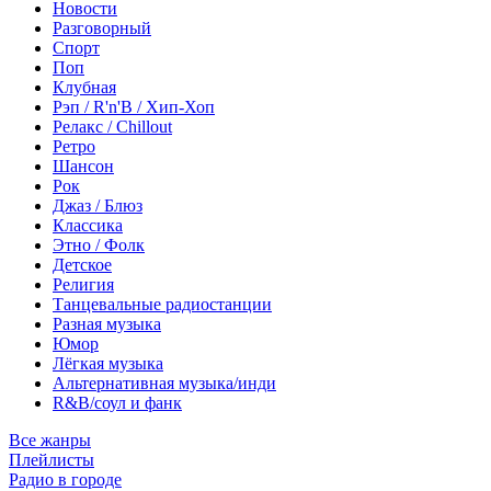
Новости
Разговорный
Спорт
Поп
Клубная
Рэп / R'n'B / Хип-Хоп
Релакс / Chillout
Ретро
Шансон
Рок
Джаз / Блюз
Классика
Этно / Фолк
Детское
Религия
Танцевальные радиостанции
Разная музыка
Юмор
Лёгкая музыка
Альтернативная музыка/инди
R&B/cоул и фанк
Все жанры
Плейлисты
Радио в городе