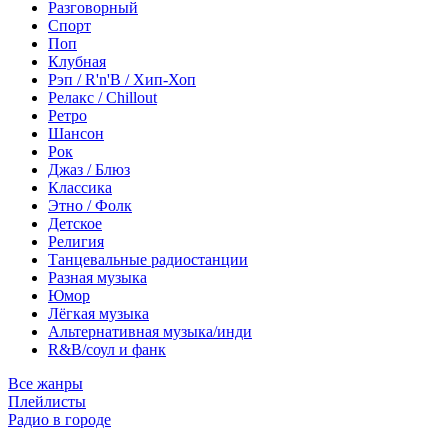
Разговорный
Спорт
Поп
Клубная
Рэп / R'n'B / Хип-Хоп
Релакс / Chillout
Ретро
Шансон
Рок
Джаз / Блюз
Классика
Этно / Фолк
Детское
Религия
Танцевальные радиостанции
Разная музыка
Юмор
Лёгкая музыка
Альтернативная музыка/инди
R&B/cоул и фанк
Все жанры
Плейлисты
Радио в городе