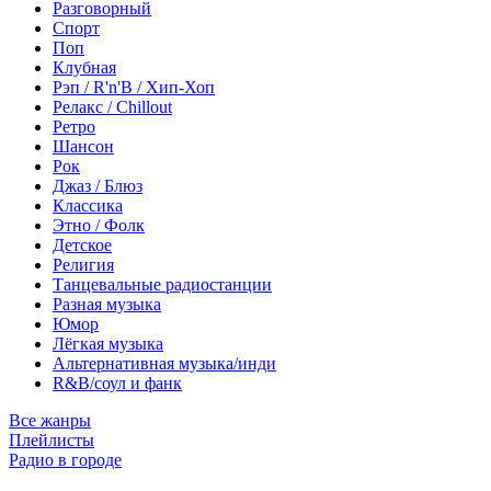
Разговорный
Спорт
Поп
Клубная
Рэп / R'n'B / Хип-Хоп
Релакс / Chillout
Ретро
Шансон
Рок
Джаз / Блюз
Классика
Этно / Фолк
Детское
Религия
Танцевальные радиостанции
Разная музыка
Юмор
Лёгкая музыка
Альтернативная музыка/инди
R&B/cоул и фанк
Все жанры
Плейлисты
Радио в городе