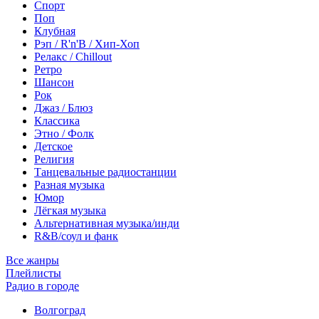
Спорт
Поп
Клубная
Рэп / R'n'B / Хип-Хоп
Релакс / Chillout
Ретро
Шансон
Рок
Джаз / Блюз
Классика
Этно / Фолк
Детское
Религия
Танцевальные радиостанции
Разная музыка
Юмор
Лёгкая музыка
Альтернативная музыка/инди
R&B/cоул и фанк
Все жанры
Плейлисты
Радио в городе
Волгоград