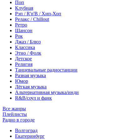
Поп
Клубная
Рэп / R'n'B / Хип-Хоп
Релакс / Chillout
Ретро
Шансон
Рок
Джаз / Блюз
Классика
Этно / Фолк
Детское
Религия
Танцевальные радиостанции
Разная музыка
Юмор
Лёгкая музыка
Альтернативная музыка/инди
R&B/cоул и фанк
Все жанры
Плейлисты
Радио в городе
Волгоград
Екатеринбург