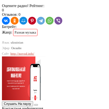
Оцените радио! Рейтинг:
0
Отзывов: 0
Битрейт:
Жанр:
Разная музыка
Язык:
ukrainian
Эфир:
Онлайн
Сайт:
http://novod.info/
Слушать
На паузу
Контактная информация