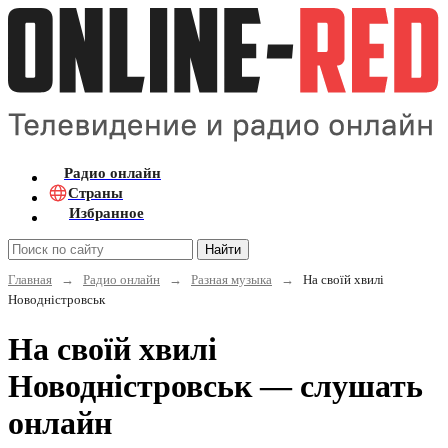
Радио онлайн
Страны
Избранное
Найти
Главная
→
Радио онлайн
→
Разная музыка
→
На своїй хвилі
Новодністровськ
На своїй хвилі
Новодністровськ — слушать
онлайн