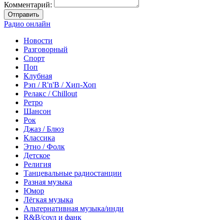
Комментарий:
Отправить
Радио онлайн
Новости
Разговорный
Спорт
Поп
Клубная
Рэп / R'n'B / Хип-Хоп
Релакс / Chillout
Ретро
Шансон
Рок
Джаз / Блюз
Классика
Этно / Фолк
Детское
Религия
Танцевальные радиостанции
Разная музыка
Юмор
Лёгкая музыка
Альтернативная музыка/инди
R&B/cоул и фанк