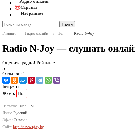
Радио онлайн
Страны
Избранное
Найти
Главная
→
Радио онлайн
→
Поп
→
Radio N-Joy
Radio N-Joy — слушать онлай
Оцените радио! Рейтинг:
5
Отзывов: 1
Битрейт:
Жанр:
Поп
Частота:
106.9 FM
Язык:
Русский
Эфир:
Онлайн
Сайт:
http://www.njoy.bg