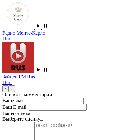
Радио Монте-Карло
Поп
Зайцев FM Rus
Поп
‹
›
Оставить комментарий
Ваше имя:
Ваш E-mail:
Ваша оценка
Выберите оценку...