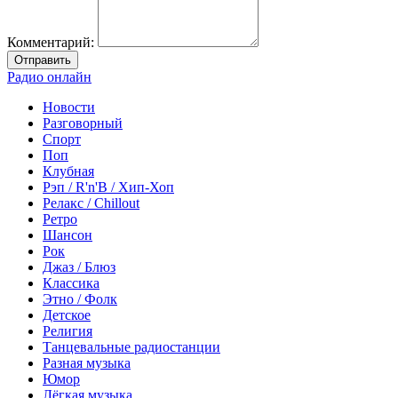
Комментарий:
Отправить
Радио онлайн
Новости
Разговорный
Спорт
Поп
Клубная
Рэп / R'n'B / Хип-Хоп
Релакс / Chillout
Ретро
Шансон
Рок
Джаз / Блюз
Классика
Этно / Фолк
Детское
Религия
Танцевальные радиостанции
Разная музыка
Юмор
Лёгкая музыка