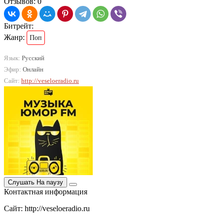
Отзывов: 0
Битрейт:
Жанр:
Поп
Язык:
Русский
Эфир:
Онлайн
Сайт:
http://veseloeradio.ru
Слушать
На паузу
Контактная информация
Сайт: http://veseloeradio.ru