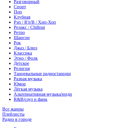
Разговорный
Спорт
Поп
Клубная
Рэп / R'n'B / Хип-Хоп
Релакс / Chillout
Ретро
Шансон
Рок
Джаз / Блюз
Классика
Этно / Фолк
Детское
Религия
Танцевальные радиостанции
Разная музыка
Юмор
Лёгкая музыка
Альтернативная музыка/инди
R&B/cоул и фанк
Все жанры
Плейлисты
Радио в городе