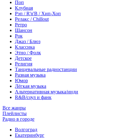
Поп
Клубная
Рэп / R'n'B / Хип-Хоп
Релакс / Chillout
Ретро
Шансон
Рок
Джаз / Блюз
Классика
Этно / Фолк
Детское
Религия
Танцевальные радиостанции
Разная музыка
Юмор
Лёгкая музыка
Альтернативная музыка/инди
R&B/cоул и фанк
Все жанры
Плейлисты
Радио в городе
Волгоград
Екатеринбург