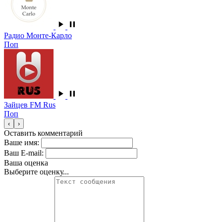
Радио Монте-Карло
Поп
Зайцев FM Rus
Поп
‹
›
Оставить комментарий
Ваше имя:
Ваш E-mail:
Ваша оценка
Выберите оценку...