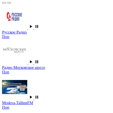
Русское Радио
Поп
Радио Московское шоссе
Поп
Moskva-TallinnFM
Поп