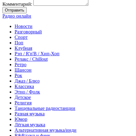
Комментарий:
Отправить
Радио онлайн
Новости
Разговорный
Спорт
Поп
Клубная
Рэп / R'n'B / Хип-Хоп
Релакс / Chillout
Ретро
Шансон
Рок
Джаз / Блюз
Классика
Этно / Фолк
Детское
Религия
Танцевальные радиостанции
Разная музыка
Юмор
Лёгкая музыка
Альтернативная музыка/инди
R&B/cоул и фанк