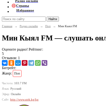
Радио онлайн
Страны
Избранное
Найти
Главная
→
Радио онлайн
→
Поп
→
Мин Кыял FM
Мин Кыял FM — слушать он
Оцените радио! Рейтинг:
5
Отзывов: 1
Битрейт:
Жанр:
Поп
Частота:
103.7 FM
Язык:
Русский
Эфир:
Онлайн
Сайт:
http://www.utrk.kg/kg