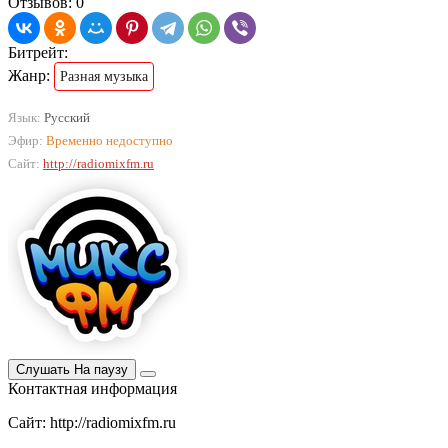
Отзывов: 0
Битрейт:
Жанр:
Разная музыка
Язык:
Русский
Эфир:
Временно недоступно
Сайт:
http://radiomixfm.ru
Слушать
На паузу
Контактная информация
Сайт: http://radiomixfm.ru