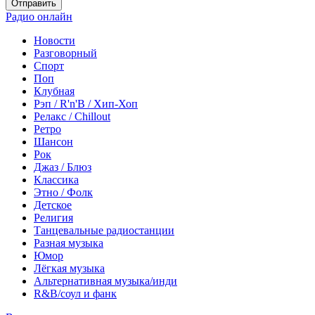
Отправить
Радио онлайн
Новости
Разговорный
Спорт
Поп
Клубная
Рэп / R'n'B / Хип-Хоп
Релакс / Chillout
Ретро
Шансон
Рок
Джаз / Блюз
Классика
Этно / Фолк
Детское
Религия
Танцевальные радиостанции
Разная музыка
Юмор
Лёгкая музыка
Альтернативная музыка/инди
R&B/cоул и фанк