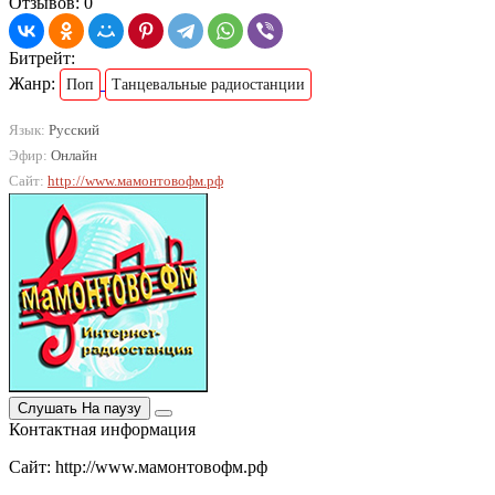
Отзывов: 0
Битрейт:
Жанр:
Поп
Танцевальные радиостанции
Язык:
Русский
Эфир:
Онлайн
Сайт:
http://www.мамонтовофм.рф
Слушать
На паузу
Контактная информация
Сайт: http://www.мамонтовофм.рф