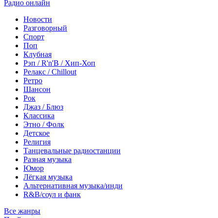
Радио онлайн
Новости
Разговорный
Спорт
Поп
Клубная
Рэп / R'n'B / Хип-Хоп
Релакс / Chillout
Ретро
Шансон
Рок
Джаз / Блюз
Классика
Этно / Фолк
Детское
Религия
Танцевальные радиостанции
Разная музыка
Юмор
Лёгкая музыка
Альтернативная музыка/инди
R&B/cоул и фанк
Все жанры