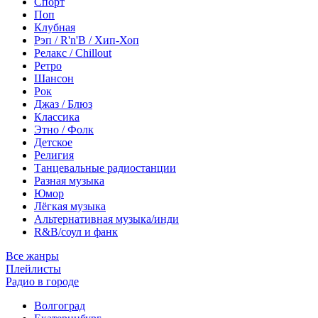
Спорт
Поп
Клубная
Рэп / R'n'B / Хип-Хоп
Релакс / Chillout
Ретро
Шансон
Рок
Джаз / Блюз
Классика
Этно / Фолк
Детское
Религия
Танцевальные радиостанции
Разная музыка
Юмор
Лёгкая музыка
Альтернативная музыка/инди
R&B/cоул и фанк
Все жанры
Плейлисты
Радио в городе
Волгоград