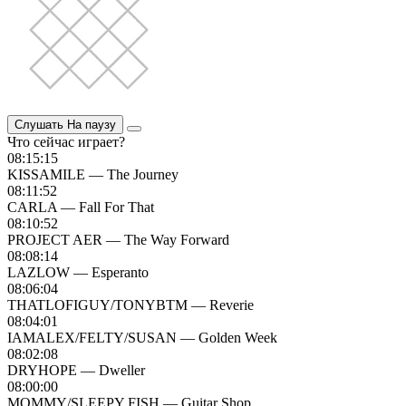
Слушать
На паузу
Что сейчас играет?
08:15:15
KISSAMILE — The Journey
08:11:52
CARLA — Fall For That
08:10:52
PROJECT AER — The Way Forward
08:08:14
LAZLOW — Esperanto
08:06:04
THATLOFIGUY/TONYBTM — Reverie
08:04:01
IAMALEX/FELTY/SUSAN — Golden Week
08:02:08
DRYHOPE — Dweller
08:00:00
MOMMY/SLEEPY FISH — Guitar Shop