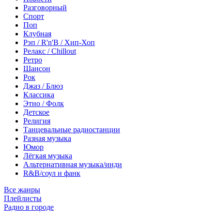
Разговорный
Спорт
Поп
Клубная
Рэп / R'n'B / Хип-Хоп
Релакс / Chillout
Ретро
Шансон
Рок
Джаз / Блюз
Классика
Этно / Фолк
Детское
Религия
Танцевальные радиостанции
Разная музыка
Юмор
Лёгкая музыка
Альтернативная музыка/инди
R&B/cоул и фанк
Все жанры
Плейлисты
Радио в городе