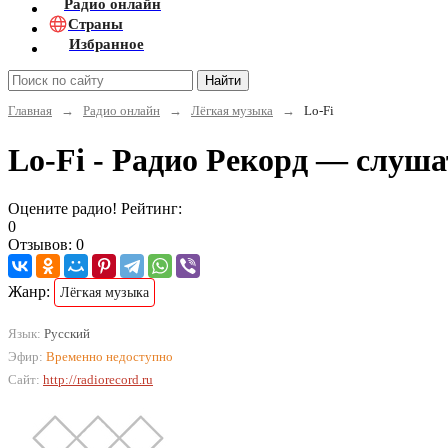
Радио онлайн
Страны
Избранное
Найти
Главная
→
Радио онлайн
→
Лёгкая музыка
→
Lo-Fi
Lo-Fi - Радио Рекорд — слуш
Оцените радио! Рейтинг:
0
Отзывов: 0
Жанр:
Лёгкая музыка
Язык:
Русский
Эфир:
Временно недоступно
Сайт:
http://radiorecord.ru