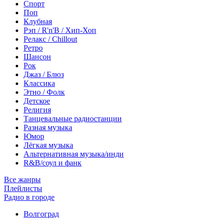
Спорт
Поп
Клубная
Рэп / R'n'B / Хип-Хоп
Релакс / Chillout
Ретро
Шансон
Рок
Джаз / Блюз
Классика
Этно / Фолк
Детское
Религия
Танцевальные радиостанции
Разная музыка
Юмор
Лёгкая музыка
Альтернативная музыка/инди
R&B/cоул и фанк
Все жанры
Плейлисты
Радио в городе
Волгоград