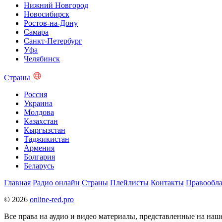
Нижний Новгород
Новосибирск
Ростов-на-Дону
Самара
Санкт-Петербург
Уфа
Челябинск
Страны
Россия
Украина
Молдова
Казахстан
Кыргызстан
Таджикистан
Армения
Болгария
Беларусь
Главная
Радио онлайн
Страны
Плейлисты
Контакты
Правообла
© 2026
online-red.pro
Все права на аудио и видео материалы, представленные на наш