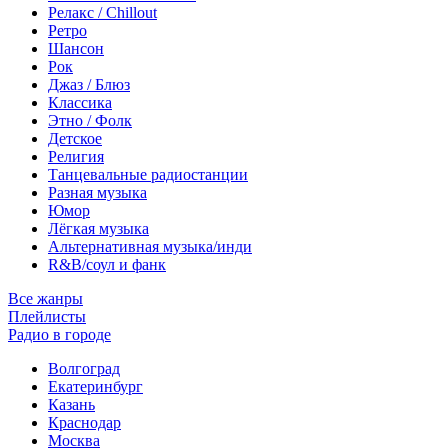
Релакс / Chillout
Ретро
Шансон
Рок
Джаз / Блюз
Классика
Этно / Фолк
Детское
Религия
Танцевальные радиостанции
Разная музыка
Юмор
Лёгкая музыка
Альтернативная музыка/инди
R&B/cоул и фанк
Все жанры
Плейлисты
Радио в городе
Волгоград
Екатеринбург
Казань
Краснодар
Москва