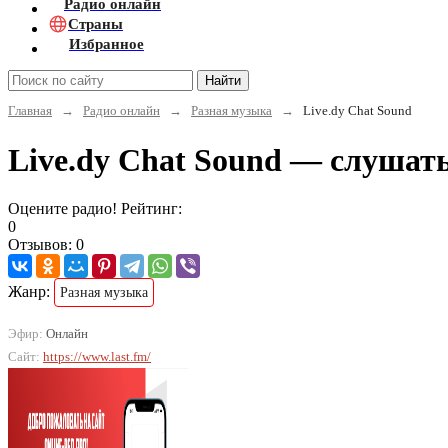
Радио онлайн
Страны
Избранное
Найти
Главная
→
Радио онлайн
→
Разная музыка
→
Live.dy Chat Sound
Live.dy Chat Sound — слушат
Оцените радио! Рейтинг:
0
Отзывов: 0
Жанр:
Разная музыка
Эфир:
Онлайн
Сайт:
https://www.last.fm/