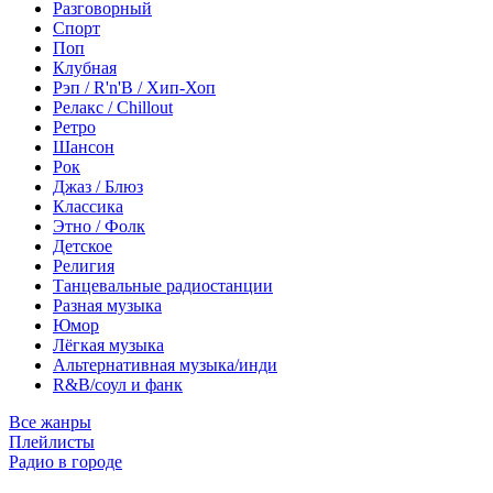
Разговорный
Спорт
Поп
Клубная
Рэп / R'n'B / Хип-Хоп
Релакс / Chillout
Ретро
Шансон
Рок
Джаз / Блюз
Классика
Этно / Фолк
Детское
Религия
Танцевальные радиостанции
Разная музыка
Юмор
Лёгкая музыка
Альтернативная музыка/инди
R&B/cоул и фанк
Все жанры
Плейлисты
Радио в городе