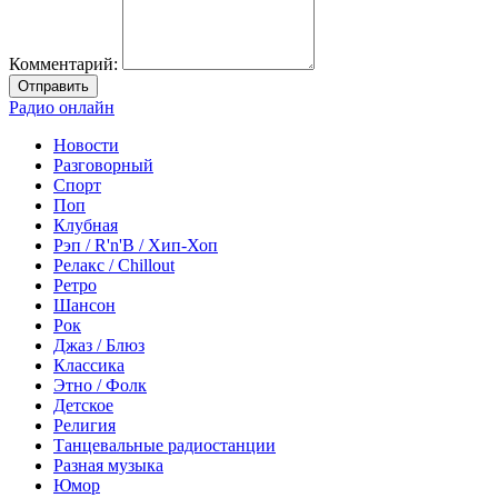
Комментарий:
Отправить
Радио онлайн
Новости
Разговорный
Спорт
Поп
Клубная
Рэп / R'n'B / Хип-Хоп
Релакс / Chillout
Ретро
Шансон
Рок
Джаз / Блюз
Классика
Этно / Фолк
Детское
Религия
Танцевальные радиостанции
Разная музыка
Юмор