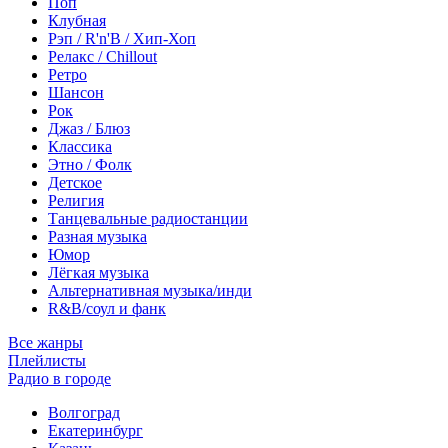
Поп
Клубная
Рэп / R'n'B / Хип-Хоп
Релакс / Chillout
Ретро
Шансон
Рок
Джаз / Блюз
Классика
Этно / Фолк
Детское
Религия
Танцевальные радиостанции
Разная музыка
Юмор
Лёгкая музыка
Альтернативная музыка/инди
R&B/cоул и фанк
Все жанры
Плейлисты
Радио в городе
Волгоград
Екатеринбург