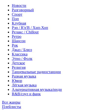
Новости
Разговорный
Спорт
Поп
Клубная
Рэп / R'n'B / Хип-Хоп
Релакс / Chillout
Ретро
Шансон
Рок
Джаз / Блюз
Классика
Этно / Фолк
Детское
Религия
Танцевальные радиостанции
Разная музыка
Юмор
Лёгкая музыка
Альтернативная музыка/инди
R&B/cоул и фанк
Все жанры
Плейлисты