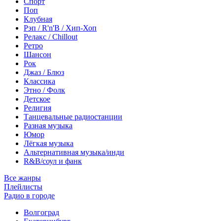
Спорт
Поп
Клубная
Рэп / R'n'B / Хип-Хоп
Релакс / Chillout
Ретро
Шансон
Рок
Джаз / Блюз
Классика
Этно / Фолк
Детское
Религия
Танцевальные радиостанции
Разная музыка
Юмор
Лёгкая музыка
Альтернативная музыка/инди
R&B/cоул и фанк
Все жанры
Плейлисты
Радио в городе
Волгоград