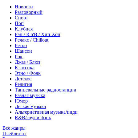
Новости
Разговорный
Спорт
Поп
Клубная
Рэп / R'n'B / Хип-Хоп
Релакс / Chillout
Ретро
Шансон
Рок
Джаз / Блюз
Классика
Этно / Фолк
Детское
Религия
Танцевальные радиостанции
Разная музыка
Юмор
Лёгкая музыка
Альтернативная музыка/инди
R&B/cоул и фанк
Все жанры
Плейлисты