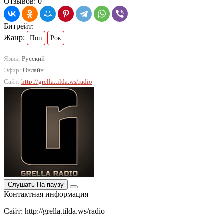
Отзывов: 0
Битрейт:
Жанр:
Поп
Рок
Язык:
Русский
Эфир:
Онлайн
Сайт:
http://grella.tilda.ws/radio
Слушать
На паузу
Контактная информация
Сайт: http://grella.tilda.ws/radio