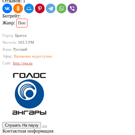
Отзывов: 1
Битрейт:
Жанр:
Поп
Город:
Братск
Частота:
103.5 FM
Язык:
Русский
Эфир:
Временно недоступно
Сайт:
http://rga.ru
Слушать
На паузу
Контактная информация