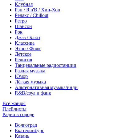
Клубная
Рэп / R'n'B / Хип-Хоп
Релакс / Chillout
Ретро
Шансон
Рок
Джаз / Блюз
Классика
Этно / Фолк
Детское
Религия
Танцевальные радиостанции
Разная музыка
Юмор
Лёгкая музыка
Альтернативная музыка/инди
R&B/cоул и фанк
Все жанры
Плейлисты
Радио в городе
Волгоград
Екатеринбург
Казань