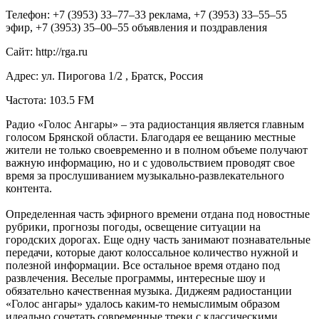
Телефон: +7 (3953) 33‒77‒33 реклама, +7 (3953) 33‒55‒55
эфир, +7 (3953) 35‒00‒55 объявления и поздравления
Сайт: http://rga.ru
Адрес: ул. Пирогова 1/2 , Братск, Россия
Частота: 103.5 FM
Радио «Голос Ангары» – эта радиостанция является главным
голосом Брянской области. Благодаря ее вещанию местные
жители не только своевременно и в полном объеме получают
важную информацию, но и с удовольствием проводят свое
время за прослушиванием музыкально-развлекательного
контента.
Определенная часть эфирного времени отдана под новостные
рубрики, прогнозы погоды, освещение ситуации на
городских дорогах. Еще одну часть занимают познавательные
передачи, которые дают колоссальное количество нужной и
полезной информации. Все остальное время отдано под
развлечения. Веселые программы, интересные шоу и
обязательно качественная музыка. Диджеям радиостанции
«Голос ангары» удалось каким-то немыслимым образом
идеально сочетать современные треки с классическими