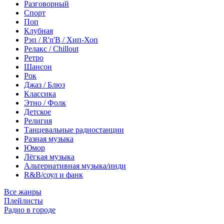
Разговорный
Спорт
Поп
Клубная
Рэп / R'n'B / Хип-Хоп
Релакс / Chillout
Ретро
Шансон
Рок
Джаз / Блюз
Классика
Этно / Фолк
Детское
Религия
Танцевальные радиостанции
Разная музыка
Юмор
Лёгкая музыка
Альтернативная музыка/инди
R&B/cоул и фанк
Все жанры
Плейлисты
Радио в городе