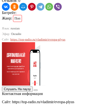
Отзывов: 0
Битрейт:
Жанр:
Поп
Язык:
russian
Эфир:
Онлайн
Сайт:
https://top-radio.ru/vladimir/evropa-plyus
Слушать
На паузу
Контактная информация
Сайт: https://top-radio.ru/vladimir/evropa-plyus