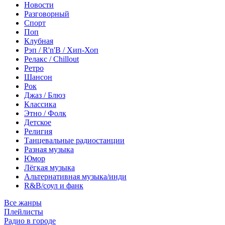
Новости
Разговорный
Спорт
Поп
Клубная
Рэп / R'n'B / Хип-Хоп
Релакс / Chillout
Ретро
Шансон
Рок
Джаз / Блюз
Классика
Этно / Фолк
Детское
Религия
Танцевальные радиостанции
Разная музыка
Юмор
Лёгкая музыка
Альтернативная музыка/инди
R&B/cоул и фанк
Все жанры
Плейлисты
Радио в городе