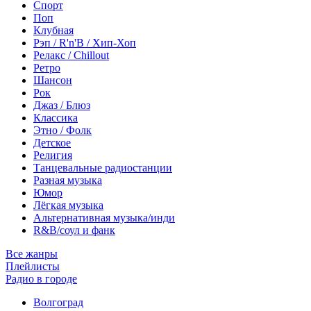
Спорт
Поп
Клубная
Рэп / R'n'B / Хип-Хоп
Релакс / Chillout
Ретро
Шансон
Рок
Джаз / Блюз
Классика
Этно / Фолк
Детское
Религия
Танцевальные радиостанции
Разная музыка
Юмор
Лёгкая музыка
Альтернативная музыка/инди
R&B/cоул и фанк
Все жанры
Плейлисты
Радио в городе
Волгоград