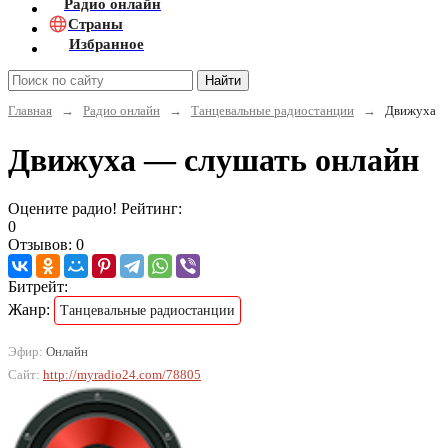
Радио онлайн
Страны
Избранное
Найти
Главная
→
Радио онлайн
→
Танцевальные радиостанции
→
Движуха
Движуха — слушать онлайн
Оцените радио! Рейтинг:
0
Отзывов: 0
Битрейт:
Жанр:
Танцевальные радиостанции
Эфир:
Онлайн
Сайт:
http://myradio24.com/78805