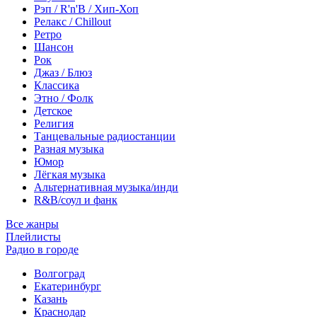
Рэп / R'n'B / Хип-Хоп
Релакс / Chillout
Ретро
Шансон
Рок
Джаз / Блюз
Классика
Этно / Фолк
Детское
Религия
Танцевальные радиостанции
Разная музыка
Юмор
Лёгкая музыка
Альтернативная музыка/инди
R&B/cоул и фанк
Все жанры
Плейлисты
Радио в городе
Волгоград
Екатеринбург
Казань
Краснодар