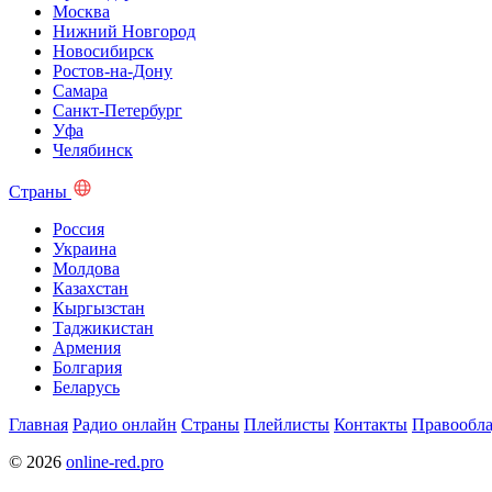
Москва
Нижний Новгород
Новосибирск
Ростов-на-Дону
Самара
Санкт-Петербург
Уфа
Челябинск
Страны
Россия
Украина
Молдова
Казахстан
Кыргызстан
Таджикистан
Армения
Болгария
Беларусь
Главная
Радио онлайн
Страны
Плейлисты
Контакты
Правообла
© 2026
online-red.pro