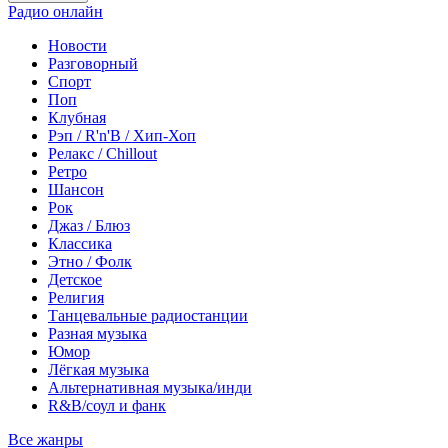
Радио онлайн
Новости
Разговорный
Спорт
Поп
Клубная
Рэп / R'n'B / Хип-Хоп
Релакс / Chillout
Ретро
Шансон
Рок
Джаз / Блюз
Классика
Этно / Фолк
Детское
Религия
Танцевальные радиостанции
Разная музыка
Юмор
Лёгкая музыка
Альтернативная музыка/инди
R&B/cоул и фанк
Все жанры