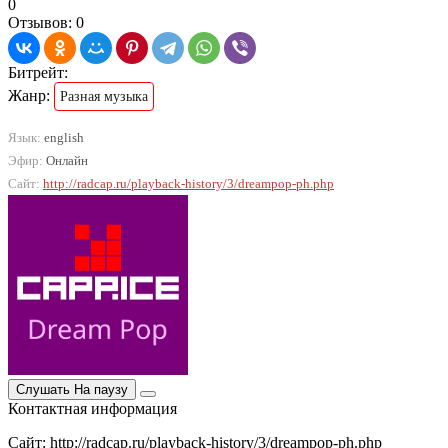
0
Отзывов: 0
Битрейт:
Жанр:
Разная музыка
Язык:
english
Эфир:
Онлайн
Сайт:
http://radcap.ru/playback-history/3/dreampop-ph.php
Слушать
На паузу
Контактная информация
Сайт: http://radcap.ru/playback-history/3/dreampop-ph.php