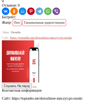
0
Отзывов: 0
Битрейт:
Жанр:
Поп
Танцевальные радиостанции
Эфир:
Онлайн
Сайт:
https://topradio.me/dorozhnoe-tanczyi-po-russki
Слушать
На паузу
Контактная информация
Сайт: https://topradio.me/dorozhnoe-tanczyi-po-russki