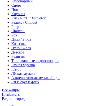
Разговорный
Спорт
Поп
Клубная
Рэп / R'n'B / Хип-Хоп
Релакс / Chillout
Ретро
Шансон
Рок
Джаз / Блюз
Классика
Этно / Фолк
Детское
Религия
Танцевальные радиостанции
Разная музыка
Юмор
Лёгкая музыка
Альтернативная музыка/инди
R&B/cоул и фанк
Все жанры
Плейлисты
Радио в городе