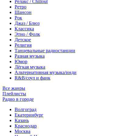
Релакс / Chillout
Ретро
Шансон
Рок
Джаз / Блюз
Классика
Этно / Фолк
Детское
Религия
Танцевальные радиостанции
Разная музыка
Юмор
Лёгкая музыка
Альтернативная музыка/инди
R&B/cоул и фанк
Все жанры
Плейлисты
Радио в городе
Волгоград
Екатеринбург
Казань
Краснодар
Москва