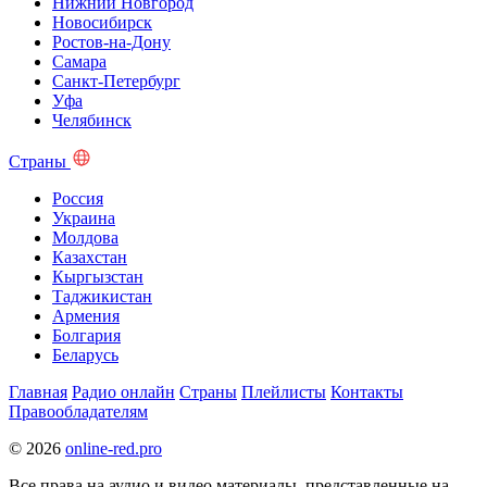
Нижний Новгород
Новосибирск
Ростов-на-Дону
Самара
Санкт-Петербург
Уфа
Челябинск
Страны
Россия
Украина
Молдова
Казахстан
Кыргызстан
Таджикистан
Армения
Болгария
Беларусь
Главная
Радио онлайн
Страны
Плейлисты
Контакты
Правообладателям
© 2026
online-red.pro
Все права на аудио и видео материалы, представленные на