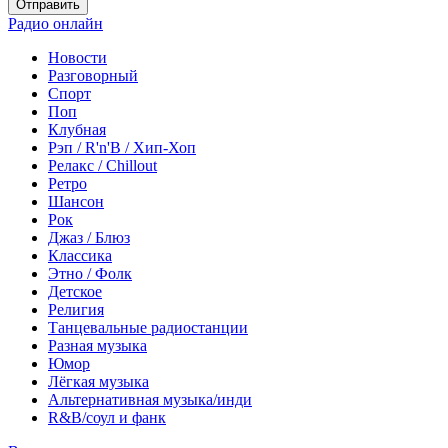
Отправить
Радио онлайн
Новости
Разговорный
Спорт
Поп
Клубная
Рэп / R'n'B / Хип-Хоп
Релакс / Chillout
Ретро
Шансон
Рок
Джаз / Блюз
Классика
Этно / Фолк
Детское
Религия
Танцевальные радиостанции
Разная музыка
Юмор
Лёгкая музыка
Альтернативная музыка/инди
R&B/cоул и фанк