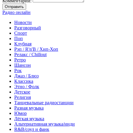
Комментарий:
Отправить
Радио онлайн
Новости
Разговорный
Спорт
Поп
Клубная
Рэп / R'n'B / Хип-Хоп
Релакс / Chillout
Ретро
Шансон
Рок
Джаз / Блюз
Классика
Этно / Фолк
Детское
Религия
Танцевальные радиостанции
Разная музыка
Юмор
Лёгкая музыка
Альтернативная музыка/инди
R&B/cоул и фанк