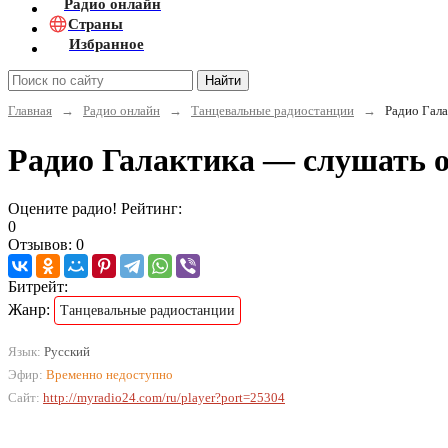
Радио онлайн
Страны
Избранное
Найти
Главная
→
Радио онлайн
→
Танцевальные радиостанции
→
Радио Гала
Радио Галактика — слушать 
Оцените радио! Рейтинг:
0
Отзывов: 0
Битрейт:
Жанр:
Танцевальные радиостанции
Язык:
Русский
Эфир:
Временно недоступно
Сайт:
http://myradio24.com/ru/player?port=25304