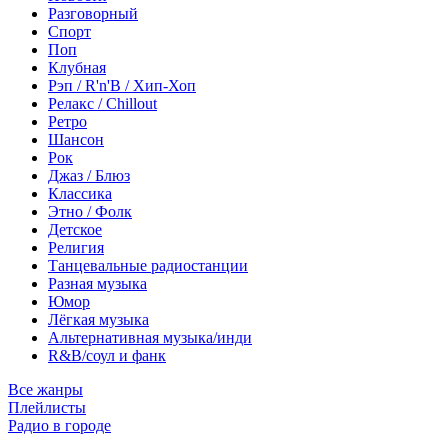
Разговорный
Спорт
Поп
Клубная
Рэп / R'n'B / Хип-Хоп
Релакс / Chillout
Ретро
Шансон
Рок
Джаз / Блюз
Классика
Этно / Фолк
Детское
Религия
Танцевальные радиостанции
Разная музыка
Юмор
Лёгкая музыка
Альтернативная музыка/инди
R&B/cоул и фанк
Все жанры
Плейлисты
Радио в городе