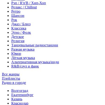
Рэп / R'n'B / Хип-Хоп
Релакс / Chillout
Ретро
Шансон
Рок
Джаз / Блюз
Классика
Этно / Фолк
Детское
Религия
Танцевальные радиостанции
Разная музыка
Юмор
Лёгкая музыка
Альтернативная музыка/инди
R&B/cоул и фанк
Все жанры
Плейлисты
Радио в городе
Волгоград
Екатеринбург
Казань
Краснодар