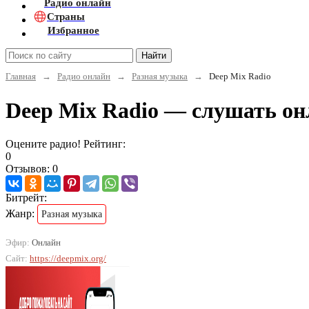
Радио онлайн
Страны
Избранное
Найти
Главная
→
Радио онлайн
→
Разная музыка
→
Deep Mix Radio
Deep Mix Radio — слушать он
Оцените радио! Рейтинг:
0
Отзывов: 0
Битрейт:
Жанр:
Разная музыка
Эфир:
Онлайн
Сайт:
https://deepmix.org/