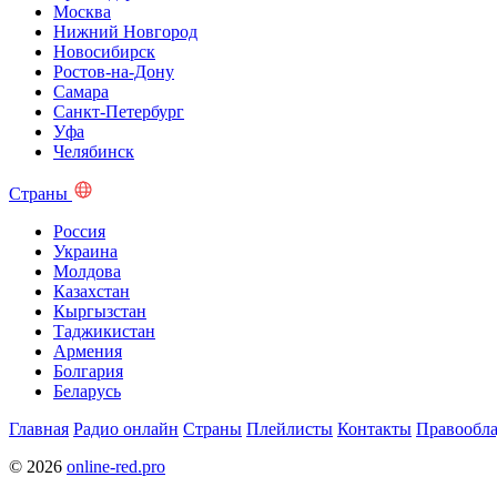
Москва
Нижний Новгород
Новосибирск
Ростов-на-Дону
Самара
Санкт-Петербург
Уфа
Челябинск
Страны
Россия
Украина
Молдова
Казахстан
Кыргызстан
Таджикистан
Армения
Болгария
Беларусь
Главная
Радио онлайн
Страны
Плейлисты
Контакты
Правообла
© 2026
online-red.pro